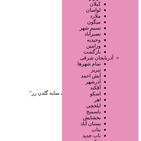
صفحه اصلی
کیلان
آگهی انبوه
لواسان
طراحی سایت
ملارد
صفحه اختصاصی
میگون
لیست سایتهای تبلیغاتی
نسیم شهر
نصیرآباد
وحیدیه
ورامین
بازگشت
آذربایجان شرقی
تمام شهر‌ها
تبریز
دسته‌بندی‌ها
آبش احمد
ثبت آگهی
آذرشهر
آقکند
خانه
/ محصولات برچسب خورده “پالت سایه گلدن رز”
اسکو
اهر
ایلخچی
باسمنج
بخشایش
بستان آباد
بناب
ناب جدید