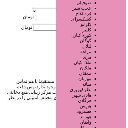
صوفیان
آگهی ویژه
عجب شیر
موقعیت
قره آغاج
کمترین قیمت
تومان
کشکسرای
کلوانق
بیشترین قیمت
تومان
کلیبر
کوزه کنان
جستجو
گوگان
لیلان
مراغه
مرند
ملک کیان
ملکان
ممقان
مهربان
در سایت تبلیغاتی مرکز زیبایی کاربران مستقیما با هم تماس
میانه
می‌گیرند و هیچ واسطه‌ای در این میان وجود ندارد، پس دقت
نظرکهریزی
فرمایید که در خرید و فروشِ شما سایت مرکز زیبایی هیچ دخالتی
هادی شهر
نداشته و کاربران باید خودشان جنبه‌های مختلف امنیتی را در نظر
هرگلان
بگیرند.
هریس
هشترود
هوراند
وایقان
دسترسی سریع
ورزقان