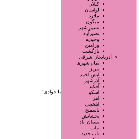
صفحه اصلی
کیلان
آگهی انبوه
لواسان
طراحی سایت
ملارد
صفحه اختصاصی
میگون
لیست سایتهای تبلیغاتی
نسیم شهر
نصیرآباد
وحیدیه
ورامین
بازگشت
آذربایجان شرقی
تمام شهر‌ها
تبریز
دسته‌بندی‌ها
آبش احمد
ثبت آگهی
آذرشهر
آقکند
خانه
/ محصولات برچسب خورده “پریسا جوادی”
اسکو
اهر
ایلخچی
باسمنج
بخشایش
بستان آباد
بناب
ناب جدید