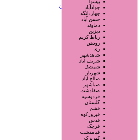
خدمات ابرو
پیشوا
خدمات تناسب اندام و زیبایی بدن
جوادآباد
خدمات پوست و زیبایی
چهاردانگه
خدمات ویژه و سیار
حسن آباد
خدمات ناخن
دماوند
خدمات مو
دیزین
سایر خدمات
رباط کریم
رودهن
ری
شاهدشهر
شریف آباد
شمشک
شهریار
صالح آباد
صباشهر
صفادشت
فردوسیه
گلستان
فشم
فیروزکوه
قدس
قرچک
قیامدشت
کهریزک