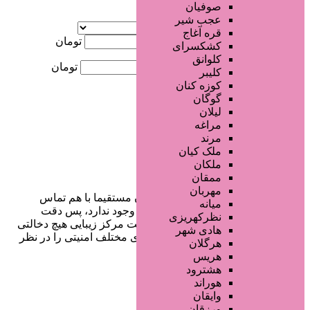
صوفیان
آگهی ویژه
عجب شیر
موقعیت
قره آغاج
کمترین قیمت
تومان
کشکسرای
کلوانق
بیشترین قیمت
تومان
کلیبر
کوزه کنان
جستجو
گوگان
لیلان
مراغه
مرند
ملک کیان
ملکان
ممقان
مهربان
در سایت تبلیغاتی مرکز زیبایی کاربران مستقیما با هم تماس
میانه
می‌گیرند و هیچ واسطه‌ای در این میان وجود ندارد، پس دقت
نظرکهریزی
فرمایید که در خرید و فروشِ شما سایت مرکز زیبایی هیچ دخالتی
هادی شهر
نداشته و کاربران باید خودشان جنبه‌های مختلف امنیتی را در نظر
هرگلان
بگیرند.
هریس
هشترود
هوراند
وایقان
دسترسی سریع
ورزقان