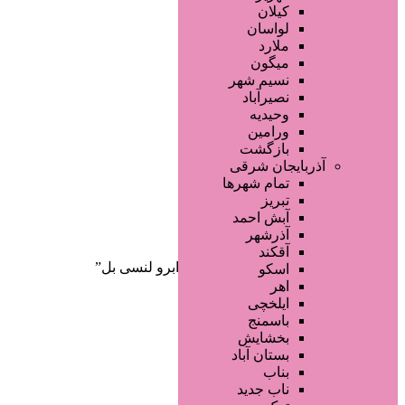
صفحه اصلی
کیلان
آگهی انبوه
لواسان
طراحی سایت
ملارد
صفحه اختصاصی
میگون
لیست سایتهای تبلیغاتی
نسیم شهر
نصیرآباد
وحیدیه
ورامین
بازگشت
آذربایجان شرقی
تمام شهر‌ها
تبریز
دسته‌بندی‌ها
آبش احمد
ثبت آگهی
آذرشهر
آقکند
خانه
/ محصولات برچسب خورده “ژل ابرو لنسی بل”
اسکو
اهر
ایلخچی
باسمنج
بخشایش
بستان آباد
بناب
ناب جدید