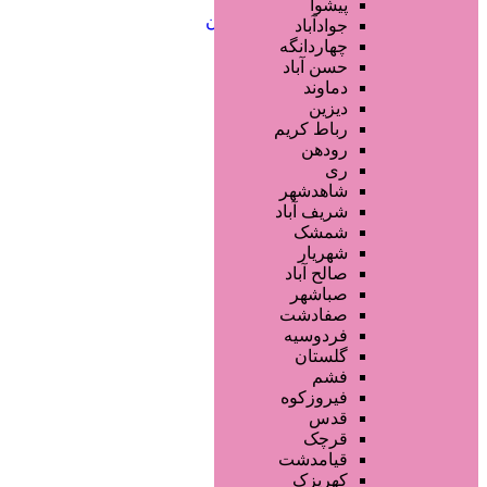
خدمات ابرو
پیشوا
خدمات تناسب اندام و زیبایی بدن
جوادآباد
خدمات پوست و زیبایی
چهاردانگه
خدمات ویژه و سیار
حسن آباد
خدمات ناخن
دماوند
خدمات مو
دیزین
سایر خدمات
رباط کریم
رودهن
ری
شاهدشهر
شریف آباد
شمشک
شهریار
صالح آباد
صباشهر
صفادشت
فردوسیه
گلستان
فشم
فیروزکوه
قدس
قرچک
قیامدشت
کهریزک