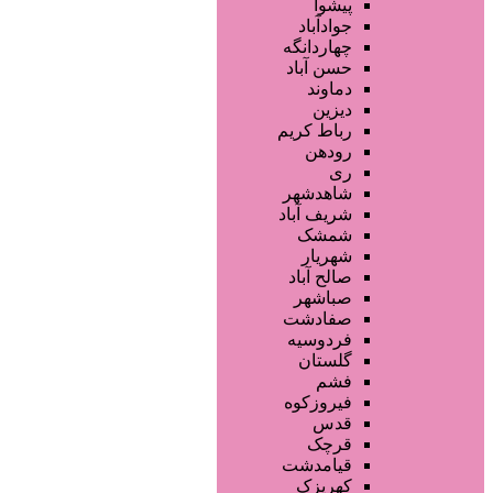
فروشگاه ها
پیشوا
تجهیزات سالن زیبایی
جوادآباد
محصولات پوست
چهاردانگه
محصولات مو
حسن آباد
محصولات آرایشی
دماوند
خدمات دندانپزشکی
دیزین
سایر خدمات
رباط کریم
رودهن
ری
شاهدشهر
شریف آباد
شمشک
شهریار
صالح آباد
صباشهر
صفادشت
فردوسیه
گلستان
فشم
فیروزکوه
قدس
قرچک
قیامدشت
کهریزک