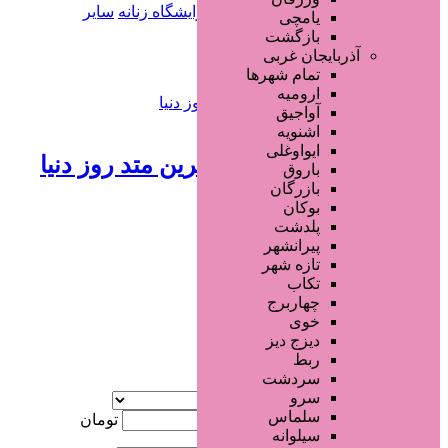
سالن ها و خدمات آرایشگاهی
آرایشگاه زنانه
سایر
یامچی
خدمات
بازگشت
آذربایجان غربی
تمام شهر‌ها
افزودن به علاقه‌مندی
2330 بازدید
ارومیه
آواجیق
تماس بگیرید
اشنویه
ایواوغلی
خدمات کاشت ناخن با بهترین متد روز دنیا
باروق
بازرگان
بوکان
6 سال قبل
پلدشت
خدمات ناخن
پیرانشهر
تازه شهر
تکاب
جستجو پیشرفته
چهاربرج
خوی
×
دیزج دیز
ربط
سردشت
آگهی ویژه
سرو
موقعیت
سلماس
کمترین قیمت
تومان
سیلوانه