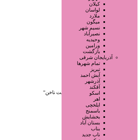
صفحه اصلی
کیلان
آگهی انبوه
لواسان
طراحی سایت
ملارد
صفحه اختصاصی
میگون
لیست سایتهای تبلیغاتی
نسیم شهر
نصیرآباد
وحیدیه
ورامین
بازگشت
آذربایجان شرقی
تمام شهر‌ها
تبریز
دسته‌بندی‌ها
آبش احمد
ثبت آگهی
آذرشهر
آقکند
خانه
/ محصولات برچسب خورده “کاشت ناخن”
اسکو
اهر
ایلخچی
باسمنج
بخشایش
بستان آباد
بناب
ناب جدید