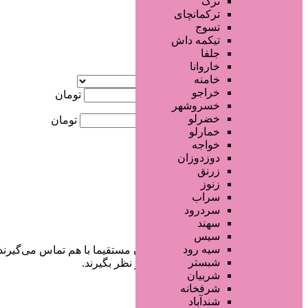
ترک
جستجو پیشرفته
ترکمانچای
تسوج
×
تیکمه داش
جلفا
خاروانا
آگهی ویژه
خامنه
موقعیت
خراجو
کمترین قیمت
تومان
خسروشهر
خضرلو
بیشترین قیمت
تومان
خمارلو
خواجه
جستجو
دوزدوزان
زرنق
زنوز
سراب
سردرود
سهند
سیس
سیه رود
در سایت تبلیغاتی مرکز زیبایی کاربران مستقیما با هم تماس می‌گیرند
شبستر
خودشان جنبه‌های مختلف امنیتی را در نظر بگیرند.
شربیان
شرفخانه
شندآباد