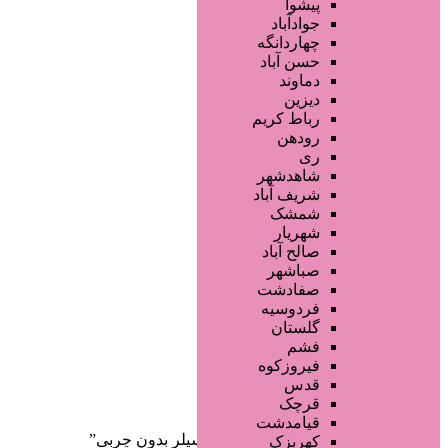
محصولات آرایشی
پیشوا
تجهیزات سالن زیبایی
جوادآباد
محصولات پوست
چهاردانگه
محصولات مو
حسن آباد
خدمات دندانپزشکی
دماوند
ماساژ و اسپا
دیزین
سایر خدمات
رباط کریم
رودهن
ری
شاهدشهر
شریف آباد
شمشک
شهریار
صالح آباد
صفحه اصلی
صباشهر
آگهی انبوه
صفادشت
طراحی سایت
فردوسیه
صفحه اختصاصی
گلستان
لیست سایتهای تبلیغاتی
فشم
فیروزکوه
دسته‌بندی‌ها
قدس
ثبت آگهی
قرچک
قیامدشت
خانه
/ محصولات برچسب خورده “کانسیلر بدون چربی”
کهریزک