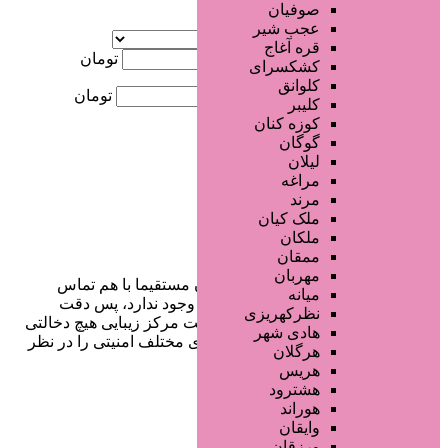
صوفیان
آگهی ویژه
عجب شیر
موقعیت
قره آغاج
کمترین قیمت
تومان
کشکسرای
کلوانق
بیشترین قیمت
تومان
کلیبر
کوزه کنان
جستجو
گوگان
لیلان
مراغه
مرند
ملک کیان
ملکان
ممقان
مهربان
در سایت تبلیغاتی مرکز زیبایی کاربران مستقیما با هم تماس
میانه
می‌گیرند و هیچ واسطه‌ای در این میان وجود ندارد، پس دقت
نظرکهریزی
فرمایید که در خرید و فروشِ شما سایت مرکز زیبایی هیچ دخالتی
هادی شهر
نداشته و کاربران باید خودشان جنبه‌های مختلف امنیتی را در نظر
هرگلان
بگیرند.
هریس
هشترود
هوراند
وایقان
دسترسی سریع
ورزقان