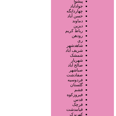
محصولات مو
پیشوا
خدمات دندانپزشکی
جوادآباد
ماساژ و اسپا
چهاردانگه
خدمات لیزر و رفع موهای زائد
حسن آباد
کلینیک های زیبایی پزشکی
دماوند
آرایش دائم
دیزین
سایر خدمات
رباط کریم
رودهن
ری
شاهدشهر
شریف آباد
شمشک
شهریار
صالح آباد
صباشهر
صفادشت
فردوسیه
گلستان
فشم
فیروزکوه
قدس
قرچک
قیامدشت
کهریزک