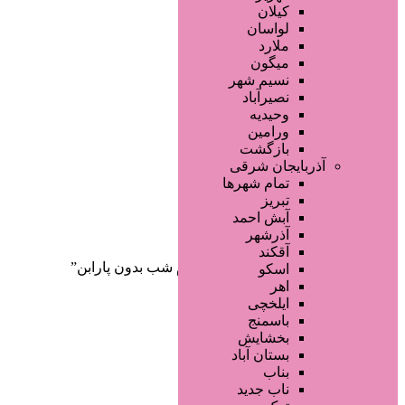
صفحه اصلی
کیلان
آگهی انبوه
لواسان
طراحی سایت
ملارد
صفحه اختصاصی
میگون
لیست سایتهای تبلیغاتی
نسیم شهر
نصیرآباد
وحیدیه
ورامین
بازگشت
آذربایجان شرقی
تمام شهر‌ها
تبریز
دسته‌بندی‌ها
آبش احمد
ثبت آگهی
آذرشهر
آقکند
خانه
/ محصولات برچسب خورده “کرم شب بدون پارابن”
اسکو
اهر
ایلخچی
باسمنج
بخشایش
بستان آباد
بناب
ناب جدید