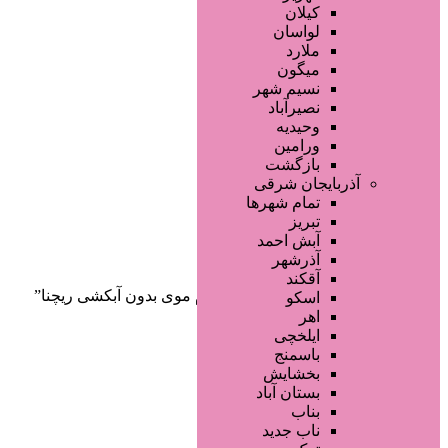
صفحه اصلی
کیلان
آگهی انبوه
لواسان
طراحی سایت
ملارد
صفحه اختصاصی
میگون
لیست سایتهای تبلیغاتی
نسیم شهر
نصیرآباد
وحیدیه
ورامین
بازگشت
آذربایجان شرقی
تمام شهر‌ها
تبریز
دسته‌بندی‌ها
آبش احمد
ثبت آگهی
آذرشهر
آقکند
خانه
/ محصولات برچسب خورده “کرم موی بدون آبکشی ریچنا”
اسکو
اهر
ایلخچی
باسمنج
بخشایش
بستان آباد
بناب
ناب جدید