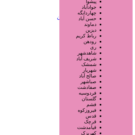
آرایش دائم
پیشوا
خدمات مژه
جوادآباد
خدمات ابرو
چهاردانگه
خدمات تناسب اندام و زیبایی بدن
حسن آباد
خدمات پوست و زیبایی
دماوند
خدمات ویژه و سیار
دیزین
سایر خدمات
رباط کریم
رودهن
ری
شاهدشهر
شریف آباد
شمشک
شهریار
صالح آباد
صباشهر
صفادشت
فردوسیه
گلستان
فشم
فیروزکوه
قدس
قرچک
قیامدشت
کهریزک