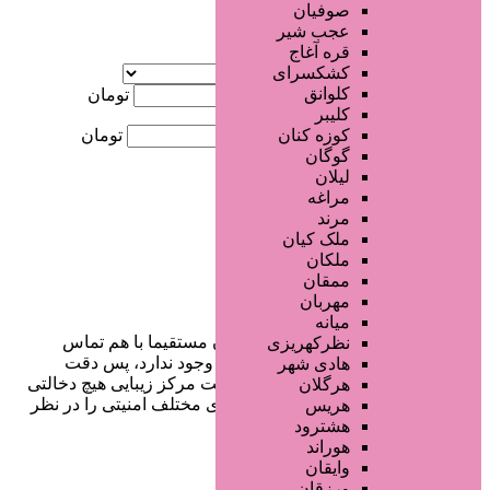
صوفیان
عجب شیر
آگهی ویژه
قره آغاج
موقعیت
کشکسرای
کلوانق
کمترین قیمت
تومان
کلیبر
بیشترین قیمت
تومان
کوزه کنان
گوگان
لیلان
جستجو
مراغه
مرند
ملک کیان
ملکان
ممقان
مهربان
میانه
در سایت تبلیغاتی مرکز زیبایی کاربران مستقیما با هم تماس
نظرکهریزی
می‌گیرند و هیچ واسطه‌ای در این میان وجود ندارد، پس دقت
هادی شهر
فرمایید که در خرید و فروشِ شما سایت مرکز زیبایی هیچ دخالتی
هرگلان
نداشته و کاربران باید خودشان جنبه‌های مختلف امنیتی را در نظر
هریس
بگیرند.
هشترود
هوراند
وایقان
ورزقان