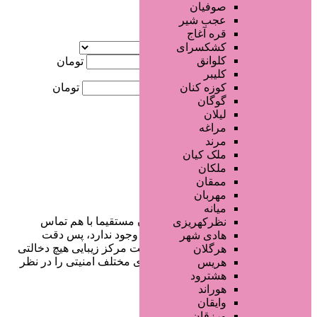
صوفیان
عجب شیر
آگهی ویژه
قره آغاج
موقعیت
کشکسرای
کلوانق
کمترین قیمت
تومان
کلیبر
بیشترین قیمت
تومان
کوزه کنان
گوگان
لیلان
جستجو
مراغه
مرند
ملک کیان
ملکان
ممقان
مهربان
میانه
در سایت تبلیغاتی مرکز زیبایی کاربران مستقیما با هم تماس
نظرکهریزی
می‌گیرند و هیچ واسطه‌ای در این میان وجود ندارد، پس دقت
هادی شهر
فرمایید که در خرید و فروشِ شما سایت مرکز زیبایی هیچ دخالتی
هرگلان
نداشته و کاربران باید خودشان جنبه‌های مختلف امنیتی را در نظر
هریس
بگیرند.
هشترود
هوراند
وایقان
ورزقان