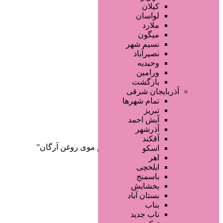
صفحه اصلی
کیلان
آگهی انبوه
لواسان
طراحی سایت
ملارد
صفحه اختصاصی
میگون
لیست سایتهای تبلیغاتی
نسیم شهر
نصیرآباد
وحیدیه
ورامین
بازگشت
آذربایجان شرقی
تمام شهر‌ها
تبریز
دسته‌بندی‌ها
آبش احمد
ثبت آگهی
آذرشهر
آقکند
خانه
/ محصولات برچسب خورده “کرم موی روغن آرگان”
اسکو
اهر
ایلخچی
باسمنج
بخشایش
بستان آباد
بناب
ناب جدید