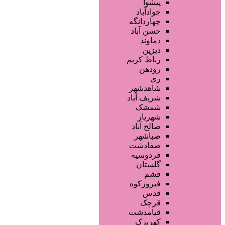
تجهیزات سالن زیبایی
پیشوا
محصولات پوست
جوادآباد
محصولات مو
چهاردانگه
خدمات دندانپزشکی
حسن آباد
ماساژ و اسپا
دماوند
خدمات لیزر و رفع موهای زائد
دیزین
سایر خدمات
رباط کریم
رودهن
ری
شاهدشهر
شریف آباد
شمشک
شهریار
صالح آباد
صباشهر
صفادشت
فردوسیه
گلستان
فشم
فیروزکوه
قدس
قرچک
قیامدشت
کهریزک