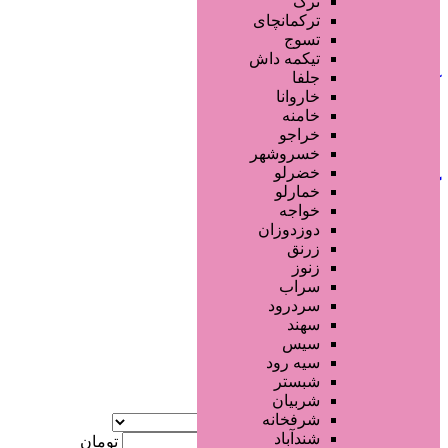
ترک
جستجو پیشرفته
ترکمانچای
تسوج
افزودن به علاقه‌مندی
58 بازدید
تیکمه داش
جلفا
آذربایجان شرقی
مرند
خاروانا
خامنه
خراجو
تماس بگیرید
خسروشهر
خضرلو
کلینیک سلامت
خمارلو
خواجه
دوزدوزان
1 ماه قبل
زرنق
کلینیک های زیبایی پزشکی
زنوز
سراب
سردرود
جستجو پیشرفته
سهند
سیس
×
سیه رود
شبستر
شربیان
آگهی ویژه
شرفخانه
موقعیت
شندآباد
کمترین قیمت
تومان