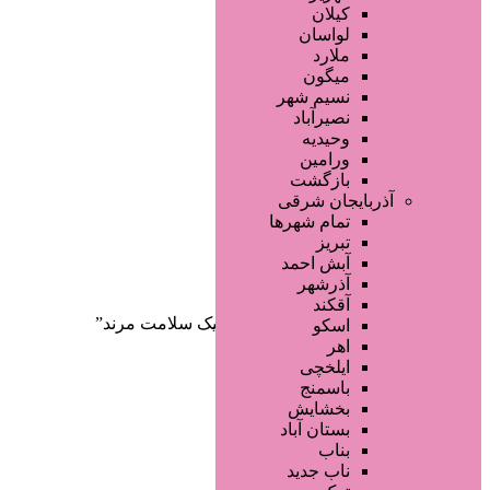
صفحه اصلی
کیلان
آگهی انبوه
لواسان
طراحی سایت
ملارد
صفحه اختصاصی
میگون
لیست سایتهای تبلیغاتی
نسیم شهر
نصیرآباد
وحیدیه
ورامین
بازگشت
آذربایجان شرقی
تمام شهر‌ها
تبریز
دسته‌بندی‌ها
آبش احمد
ثبت آگهی
آذرشهر
آقکند
خانه
/ محصولات برچسب خورده “کلینیک سلامت مرند”
اسکو
اهر
ایلخچی
باسمنج
بخشایش
بستان آباد
بناب
ناب جدید