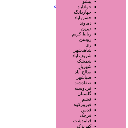
خدمات ابرو
پیشوا
خدمات تناسب اندام و زیبایی بدن
جوادآباد
خدمات پوست و زیبایی
چهاردانگه
خدمات ویژه و سیار
حسن آباد
خدمات ناخن
دماوند
خدمات مو
دیزین
سایر خدمات
رباط کریم
رودهن
ری
شاهدشهر
شریف آباد
شمشک
شهریار
صالح آباد
صباشهر
صفادشت
فردوسیه
گلستان
فشم
فیروزکوه
قدس
قرچک
قیامدشت
کهریزک