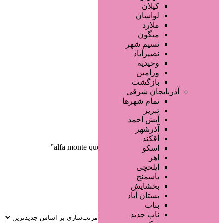
صفحه اصلی
کیلان
آگهی انبوه
لواسان
طراحی سایت
ملارد
صفحه اختصاصی
میگون
لیست سایتهای تبلیغاتی
نسیم شهر
نصیرآباد
وحیدیه
ورامین
بازگشت
آذربایجان شرقی
تمام شهر‌ها
تبریز
دسته‌بندی‌ها
آبش احمد
ثبت آگهی
آذرشهر
آقکند
خانه
/ محصولات برچسب خورده “alfa monte queens”
اسکو
اهر
ایلخچی
باسمنج
بخشایش
بستان آباد
بناب
ناب جدید
جستجو پیشرفته