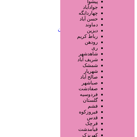
خدمات لیزر و رفع موهای زائد
پیشوا
کلینیک های زیبایی پزشکی
جوادآباد
آرایش دائم
چهاردانگه
خدمات مژه
حسن آباد
خدمات ابرو
دماوند
خدمات تناسب اندام و زیبایی بدن
دیزین
سایر خدمات
رباط کریم
رودهن
ری
شاهدشهر
شریف آباد
شمشک
شهریار
صالح آباد
صباشهر
صفادشت
فردوسیه
گلستان
فشم
فیروزکوه
قدس
قرچک
قیامدشت
کهریزک