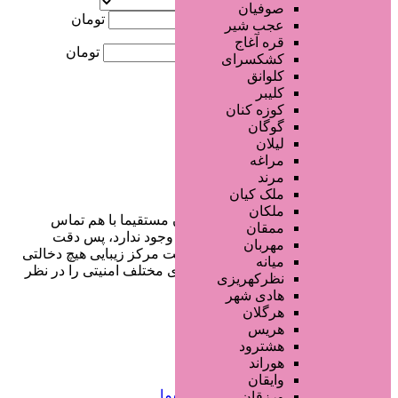
موقعیت
صوفیان
کمترین قیمت
تومان
عجب شیر
قره آغاج
بیشترین قیمت
تومان
کشکسرای
کلوانق
جستجو
کلیبر
کوزه کنان
گوگان
لیلان
مراغه
مرند
ملک کیان
ملکان
در سایت تبلیغاتی مرکز زیبایی کاربران مستقیما با هم تماس
ممقان
می‌گیرند و هیچ واسطه‌ای در این میان وجود ندارد، پس دقت
مهربان
فرمایید که در خرید و فروشِ شما سایت مرکز زیبایی هیچ دخالتی
میانه
نداشته و کاربران باید خودشان جنبه‌های مختلف امنیتی را در نظر
نظرکهریزی
بگیرند.
هادی شهر
هرگلان
هریس
هشترود
دسترسی سریع
هوراند
وایقان
صفحه اختصاصی کسب و کار شما
ورزقان