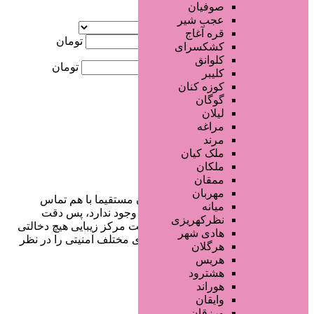
صوفیان
آگهی ویژه
عجب شیر
موقعیت
قره آغاج
کمترین قیمت
تومان
کشکسرای
کلوانق
بیشترین قیمت
تومان
کلیبر
کوزه کنان
جستجو
گوگان
لیلان
مراغه
مرند
ملک کیان
ملکان
ممقان
مهربان
در سایت تبلیغاتی مرکز زیبایی کاربران مستقیما با هم تماس
میانه
می‌گیرند و هیچ واسطه‌ای در این میان وجود ندارد، پس دقت
نظرکهریزی
فرمایید که در خرید و فروشِ شما سایت مرکز زیبایی هیچ دخالتی
هادی شهر
نداشته و کاربران باید خودشان جنبه‌های مختلف امنیتی را در نظر
هرگلان
بگیرند.
هریس
هشترود
هوراند
وایقان
دسترسی سریع
ورزقان