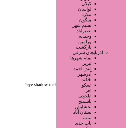
صفحه اصلی
کیلان
آگهی انبوه
لواسان
طراحی سایت
ملارد
صفحه اختصاصی
میگون
لیست سایتهای تبلیغاتی
نسیم شهر
نصیرآباد
وحیدیه
ورامین
بازگشت
آذربایجان شرقی
تمام شهر‌ها
تبریز
دسته‌بندی‌ها
آبش احمد
ثبت آگهی
آذرشهر
آقکند
خانه
/ محصولات برچسب خورده “eye shadow makeup”
اسکو
اهر
ایلخچی
باسمنج
بخشایش
بستان آباد
بناب
ناب جدید