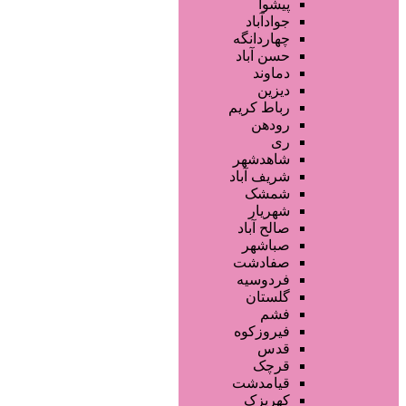
تجهیزات سالن زیبایی
پیشوا
محصولات پوست
جوادآباد
محصولات مو
چهاردانگه
خدمات دندانپزشکی
حسن آباد
ماساژ و اسپا
دماوند
خدمات لیزر و رفع موهای زائد
دیزین
سایر خدمات
رباط کریم
رودهن
ری
شاهدشهر
شریف آباد
شمشک
شهریار
صالح آباد
صباشهر
صفادشت
فردوسیه
گلستان
فشم
فیروزکوه
قدس
قرچک
قیامدشت
کهریزک