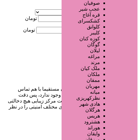
صوفیان
آگهی ویژه
عجب شیر
موقعیت
قره آغاج
کمترین قیمت
تومان
کشکسرای
کلوانق
بیشترین قیمت
تومان
کلیبر
کوزه کنان
جستجو
گوگان
لیلان
مراغه
مرند
ملک کیان
ملکان
ممقان
مهربان
در سایت تبلیغاتی مرکز زیبایی کاربران مستقیما با هم تماس
میانه
می‌گیرند و هیچ واسطه‌ای در این میان وجود ندارد، پس دقت
نظرکهریزی
فرمایید که در خرید و فروشِ شما سایت مرکز زیبایی هیچ دخالتی
هادی شهر
نداشته و کاربران باید خودشان جنبه‌های مختلف امنیتی را در نظر
هرگلان
بگیرند.
هریس
هشترود
هوراند
وایقان
دسترسی سریع
ورزقان