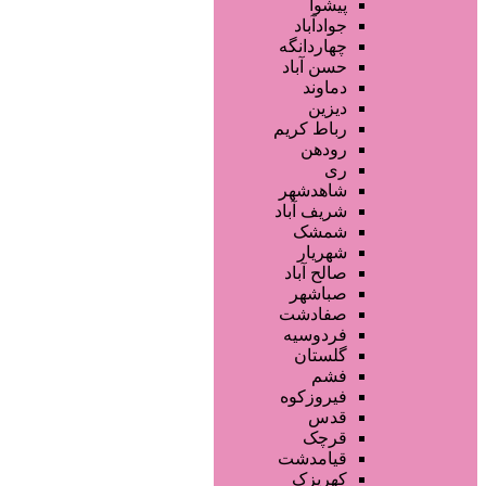
تجهیزات سالن زیبایی
پیشوا
محصولات پوست
جوادآباد
محصولات مو
چهاردانگه
خدمات دندانپزشکی
حسن آباد
ماساژ و اسپا
دماوند
خدمات لیزر و رفع موهای زائد
دیزین
سایر خدمات
رباط کریم
رودهن
ری
شاهدشهر
شریف آباد
شمشک
شهریار
صالح آباد
صباشهر
صفادشت
فردوسیه
گلستان
فشم
فیروزکوه
قدس
قرچک
قیامدشت
کهریزک