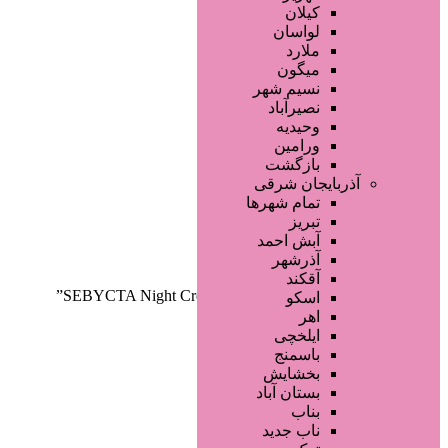
صفحه اصلی
کیلان
آگهی انبوه
لواسان
طراحی سایت
ملارد
صفحه اختصاصی
میگون
لیست سایتهای تبلیغاتی
نسیم شهر
نصیرآباد
وحیدیه
ورامین
بازگشت
آذربایجان شرقی
تمام شهر‌ها
تبریز
دسته‌بندی‌ها
آبش احمد
ثبت آگهی
آذرشهر
آقکند
خانه
/ محصولات برچسب خورده “SEBYCTA Night Cream”
اسکو
اهر
ایلخچی
باسمنج
بخشایش
بستان آباد
بناب
ناب جدید