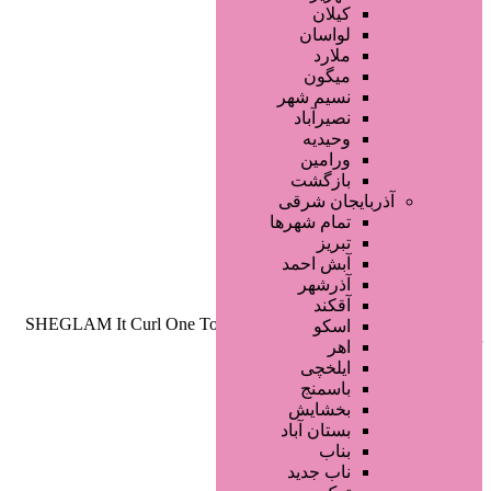
صفحه اصلی
کیلان
آگهی انبوه
لواسان
طراحی سایت
ملارد
صفحه اختصاصی
میگون
لیست سایتهای تبلیغاتی
نسیم شهر
نصیرآباد
وحیدیه
ورامین
بازگشت
آذربایجان شرقی
تمام شهر‌ها
تبریز
دسته‌بندی‌ها
آبش احمد
ثبت آگهی
آذرشهر
آقکند
خانه
/ محصولات برچسب خورده “SHEGLAM It Curl One Touch
اسکو
Instant Curler”
اهر
ایلخچی
باسمنج
بخشایش
بستان آباد
بناب
ناب جدید