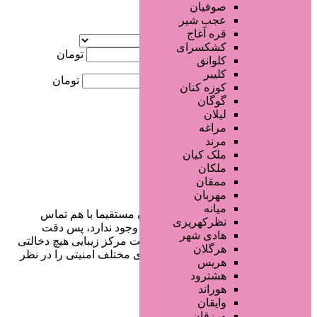
صوفیان
عجب شیر
آگهی ویژه
قره آغاج
موقعیت
کشکسرای
کمترین قیمت
تومان
کلوانق
کلیبر
بیشترین قیمت
تومان
کوزه کنان
گوگان
جستجو
لیلان
مراغه
مرند
ملک کیان
ملکان
ممقان
مهربان
میانه
در سایت تبلیغاتی مرکز زیبایی کاربران مستقیما با هم تماس
نظرکهریزی
می‌گیرند و هیچ واسطه‌ای در این میان وجود ندارد، پس دقت
هادی شهر
فرمایید که در خرید و فروشِ شما سایت مرکز زیبایی هیچ دخالتی
هرگلان
نداشته و کاربران باید خودشان جنبه‌های مختلف امنیتی را در نظر
هریس
بگیرند.
هشترود
هوراند
وایقان
ورزقان