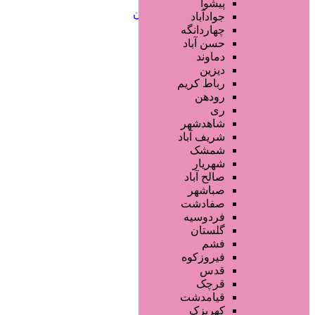
خدمات ابرو
پیشوا
خدمات تناسب اندام و زیبایی بدن
جوادآباد
خدمات پوست و زیبایی
چهاردانگه
خدمات ویژه و سیار
حسن آباد
خدمات ناخن
دماوند
خدمات مو
دیزین
سایر خدمات
رباط کریم
رودهن
ری
شاهدشهر
شریف آباد
شمشک
شهریار
صالح آباد
صباشهر
صفادشت
فردوسیه
گلستان
فشم
فیروزکوه
قدس
قرچک
قیامدشت
کهریزک