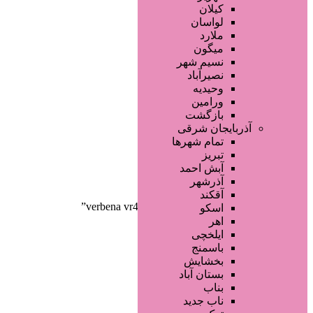
صفحه اصلی
کیلان
آگهی انبوه
لواسان
طراحی سایت
ملارد
صفحه اختصاصی
میگون
لیست سایتهای تبلیغاتی
نسیم شهر
نصیرآباد
وحیدیه
ورامین
بازگشت
آذربایجان شرقی
تمام شهر‌ها
تبریز
دسته‌بندی‌ها
آبش احمد
ثبت آگهی
آذرشهر
آقکند
خانه
/ محصولات برچسب خورده “verbena vr4028”
اسکو
اهر
ایلخچی
باسمنج
بخشایش
بستان آباد
بناب
ناب جدید