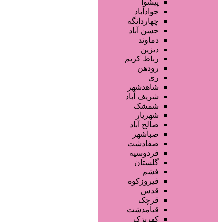
آموزش خدمات زیبایی
پیشوا
فروشگاه ها
جوادآباد
محصولات آرایشی
چهاردانگه
تجهیزات سالن زیبایی
حسن آباد
محصولات پوست
دماوند
محصولات مو
دیزین
سایر خدمات
رباط کریم
رودهن
ری
شاهدشهر
شریف آباد
شمشک
شهریار
صالح آباد
صباشهر
صفادشت
فردوسیه
گلستان
فشم
فیروزکوه
قدس
قرچک
قیامدشت
کهریزک