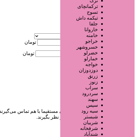
ترک
جستجو پیشرفته
ترکمانچای
تسوج
×
تیکمه داش
جلفا
خاروانا
آگهی ویژه
خامنه
موقعیت
خراجو
کمترین قیمت
تومان
خسروشهر
خضرلو
بیشترین قیمت
تومان
خمارلو
خواجه
جستجو
دوزدوزان
زرنق
زنوز
سراب
سردرود
سهند
سیس
سیه رود
در سایت تبلیغاتی مرکز زیبایی کاربران مستقیما با هم تماس می‌گیرند
شبستر
خودشان جنبه‌های مختلف امنیتی را در نظر بگیرند.
شربیان
شرفخانه
شندآباد